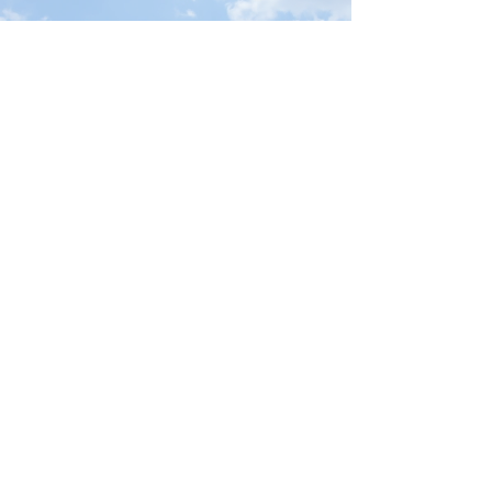
Physiotherapie & Ergotherapie
Team3 Kids GmbH & Co. KG
Am Teutoburger Platz 1
58636 Iserlohn